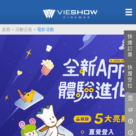
熱售中
首頁
活動公告
電影活動
即將上映
快
速
訂
票
快
TITAN SCREEN
影城餐飲
搜
MUCROWN
UNICORN
空
位
IMAX
4DX
VR 演唱會
GOLD CLASS
AD口述影像
LIVE演唱會