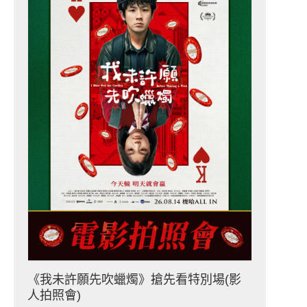
《我未許願先吹蠟燭》搶先看特別場(影
人拍照會)