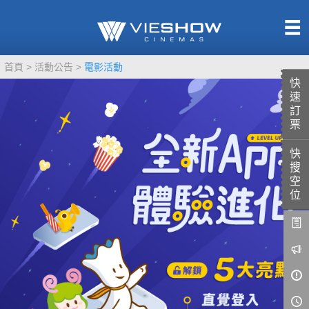
熱售中
首頁
活動公告
電影活動
即將上映
快
速
訂
票
快
TITAN SCREEN
影城餐飲
搜
MUCROWN
UNICORN
空
位
IMAX
4DX
VR 演唱會
GOLD CLASS
AD口述影像
LIVE演唱會