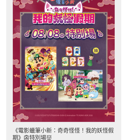
《電影蠟筆小新：奇奇怪怪！我的妖怪假
期》👺特別場👹