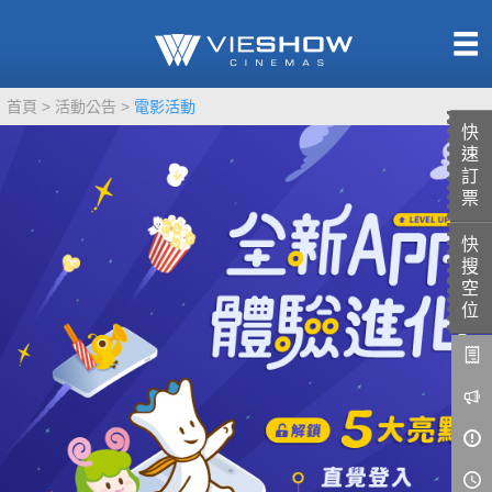
熱售中
首頁
活動公告
電影活動
即將上映
快
速
訂
票
快
TITAN SCREEN
影城餐飲
搜
MUCROWN
UNICORN
空
位
IMAX
4DX
VR 演唱會
GOLD CLASS
AD口述影像
LIVE演唱會