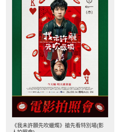
《我未許願先吹蠟燭》搶先看特別場(影