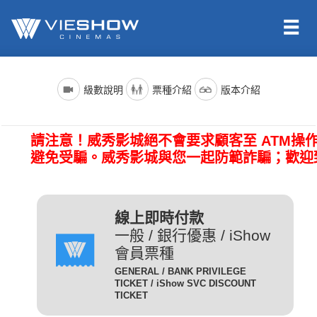
依照新聞局規定，電影分級制度分為四級，詳細規定如下：
電影名稱前()內的文字代表的是上映電影的版本種類；電影語言
票種名稱
說明
級數說明
票種介紹
版本介紹
版本為示範說明，其他請依此類推。（除非片商未提供，否則
一般成人且無任何優惠條件
所有的影片語言版本皆會有中文字幕）
全 票
者請選擇全票。
普遍級/G (簡稱 普級)：一般觀眾皆可觀賞。
請注意！威秀影城絕不會要求顧客至 ATM操
電影語言
說明
持身心障礙證明(粉紅色)之
避免受騙。威秀影城與您一起防範詐騙；歡迎
本人得以購買。臨櫃購票、
(CHI) (國)
表示是國語配音，中文字幕。
網路取票、進場驗票時出示
愛心票
保護級/P (簡稱 護級)：未滿六歲之兒童不得觀賞，
(ENG) (英)
表示是英文原音，中文字幕。
皆須出示有效之身心障礙證
六歲以上十二歲未滿之兒童需父母、師長或成年親友陪伴輔導
明，無證件者須補費至全票
線上即時付款
(JAN) (日)
表示是日文原音，中文字幕。
觀賞。
金額。
一般 / 銀行優惠 / iShow
會員票種
凡滿65歲以上之國民(以場
電影版本
說明
GENERAL / BANK PRIVILEGE
次當日為準)得以購買，臨
TICKET / iShow SVC DISCOUNT
輔導級/PG(簡稱 輔級)：未滿十二歲不得觀賞。
2D
櫃購票、網路取票、進場驗
為數位放映設備播放的影片，
TICKET
數位版
敬老票
票時須出示身分證或政府核
畫質較為明亮且色澤較飽和。