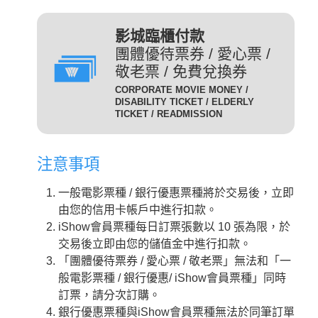
(DIG)(數位)
發附有照片、出生年月日等
足以證明身分之證件，無證
輔12級/PG12(簡稱 輔12級)：未滿十二歲不得觀賞。
3D
為數位放映設備播放的3D立
影城臨櫃付款
件者須補費至全票金額。
體版影片，需配戴3D立體眼
團體優待票券 / 愛心票 /
數位3D版
適用對象：具學生、軍警、
鏡才能獲得3D效果。
敬老票 / 免費兌換券
(3D 數位)(3D DIG)
孩童身份者。臨櫃購票或網
輔15級/PG15(簡稱 輔15級)：未滿十五歲不得觀賞。
CORPORATE MOVIE MONEY /
為威秀影城特殊影廳『Gold
路取票時，須出示相關證件
DISABILITY TICKET / ELDERLY
Class頂級影廳』播放的電
TICKET / READMISSION
優待票
方能享有票價優惠。 持優
影。為數位放映設備播放的影
惠票進場驗票時，請備有效
限制級/R (簡稱 限級)：未滿十八歲不得觀賞。
片，影廳也可放映3D立體版
證件，若無證件者須補費至
注意事項
影片，需配戴3D立體眼鏡才
全票金額。
GC
入場驗票時請出示年齡符合之證明文件。
能獲得3D效果。『Gold Class
GC數位(GC DIG)/
一般電影票種 / 銀行優惠票種將於交易後，立即
本公司網站所列電影介紹裡，皆可看到每一部影片的
iShow會員以儲值金消費付
頂級影廳』設有專業酒吧提供
GC 3D 數位(GC 3D DIG)
由您的信用卡帳戶中進行扣款。
儲值金會員票
正確級數。
款即可享會員票價，每日限
各式調酒與現做精緻料理，影
iShow會員票種每日訂票張數以 10 張為限，於
購票及取票時請依照分級制度出示觀賞電影者年齡符
10張。
廳內座椅採進口豪華舒適沙發
交易後立即由您的儲值金中進行扣款。
合之證明文件。
座椅，觀眾可依喜好調整角
需持有任何一種星展信用卡
「團體優待票券 / 愛心票 / 敬老票」無法和「一
度，並由專人將餐點送至座席
星展一般
之顧客才可選擇此票種，每
般電影票種 / 銀行優惠/ iShow會員票種」同時
中。
卡平日
日限2張.
訂票，請分次訂購。
2D
適用影片為：平日 2D /
是以數位IMAX技術播放的影
銀行優惠票種與iShow會員票種無法於同筆訂單