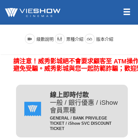
依照新聞局規定，電影分級制度分為四級，詳細規定如下：
電影名稱前()內的文字代表的是上映電影的版本種類；電影語言
票種名稱
說明
級數說明
票種介紹
版本介紹
版本為示範說明，其他請依此類推。（除非片商未提供，否則
一般成人且無任何優惠條件
所有的影片語言版本皆會有中文字幕）
全 票
者請選擇全票。
普遍級/G (簡稱 普級)：一般觀眾皆可觀賞。
請注意！威秀影城絕不會要求顧客至 ATM操
電影語言
說明
持身心障礙證明(粉紅色)之
避免受騙。威秀影城與您一起防範詐騙；歡迎
本人得以購買。臨櫃購票、
(CHI) (國)
表示是國語配音，中文字幕。
網路取票、進場驗票時出示
愛心票
保護級/P (簡稱 護級)：未滿六歲之兒童不得觀賞，
(ENG) (英)
表示是英文原音，中文字幕。
皆須出示有效之身心障礙證
六歲以上十二歲未滿之兒童需父母、師長或成年親友陪伴輔導
明，無證件者須補費至全票
線上即時付款
(JAN) (日)
表示是日文原音，中文字幕。
觀賞。
金額。
一般 / 銀行優惠 / iShow
會員票種
凡滿65歲以上之國民(以場
電影版本
說明
GENERAL / BANK PRIVILEGE
次當日為準)得以購買，臨
TICKET / iShow SVC DISCOUNT
輔導級/PG(簡稱 輔級)：未滿十二歲不得觀賞。
2D
櫃購票、網路取票、進場驗
為數位放映設備播放的影片，
TICKET
數位版
敬老票
票時須出示身分證或政府核
畫質較為明亮且色澤較飽和。