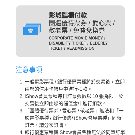
(DIG)(數位)
發附有照片、出生年月日等
足以證明身分之證件，無證
輔12級/PG12(簡稱 輔12級)：未滿十二歲不得觀賞。
3D
為數位放映設備播放的3D立
影城臨櫃付款
件者須補費至全票金額。
體版影片，需配戴3D立體眼
團體優待票券 / 愛心票 /
數位3D版
適用對象：具學生、軍警、
鏡才能獲得3D效果。
敬老票 / 免費兌換券
(3D 數位)(3D DIG)
孩童身份者。臨櫃購票或網
輔15級/PG15(簡稱 輔15級)：未滿十五歲不得觀賞。
CORPORATE MOVIE MONEY /
為威秀影城特殊影廳『Gold
路取票時，須出示相關證件
DISABILITY TICKET / ELDERLY
Class頂級影廳』播放的電
TICKET / READMISSION
優待票
方能享有票價優惠。 持優
影。為數位放映設備播放的影
惠票進場驗票時，請備有效
限制級/R (簡稱 限級)：未滿十八歲不得觀賞。
片，影廳也可放映3D立體版
證件，若無證件者須補費至
注意事項
影片，需配戴3D立體眼鏡才
全票金額。
GC
入場驗票時請出示年齡符合之證明文件。
能獲得3D效果。『Gold Class
GC數位(GC DIG)/
一般電影票種 / 銀行優惠票種將於交易後，立即
本公司網站所列電影介紹裡，皆可看到每一部影片的
iShow會員以儲值金消費付
頂級影廳』設有專業酒吧提供
GC 3D 數位(GC 3D DIG)
由您的信用卡帳戶中進行扣款。
儲值金會員票
正確級數。
款即可享會員票價，每日限
各式調酒與現做精緻料理，影
iShow會員票種每日訂票張數以 10 張為限，於
購票及取票時請依照分級制度出示觀賞電影者年齡符
10張。
廳內座椅採進口豪華舒適沙發
交易後立即由您的儲值金中進行扣款。
合之證明文件。
座椅，觀眾可依喜好調整角
需持有任何一種星展信用卡
「團體優待票券 / 愛心票 / 敬老票」無法和「一
度，並由專人將餐點送至座席
星展一般
之顧客才可選擇此票種，每
般電影票種 / 銀行優惠/ iShow會員票種」同時
中。
卡平日
日限2張.
訂票，請分次訂購。
2D
適用影片為：平日 2D /
是以數位IMAX技術播放的影
銀行優惠票種與iShow會員票種無法於同筆訂單