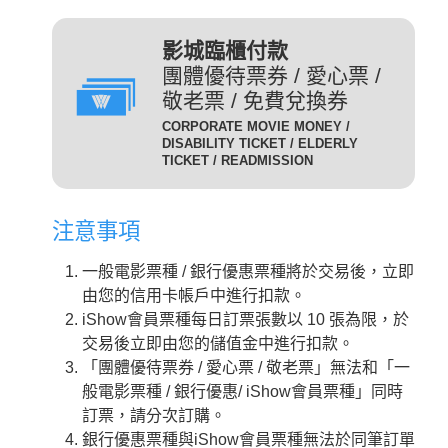
(DIG)(數位)
發附有照片、出生年月日等
足以證明身分之證件，無證
輔12級/PG12(簡稱 輔12級)：未滿十二歲不得觀賞。
3D
為數位放映設備播放的3D立
影城臨櫃付款
件者須補費至全票金額。
體版影片，需配戴3D立體眼
團體優待票券 / 愛心票 /
數位3D版
適用對象：具學生、軍警、
鏡才能獲得3D效果。
敬老票 / 免費兌換券
(3D 數位)(3D DIG)
孩童身份者。臨櫃購票或網
輔15級/PG15(簡稱 輔15級)：未滿十五歲不得觀賞。
CORPORATE MOVIE MONEY /
為威秀影城特殊影廳『Gold
路取票時，須出示相關證件
DISABILITY TICKET / ELDERLY
Class頂級影廳』播放的電
TICKET / READMISSION
優待票
方能享有票價優惠。 持優
影。為數位放映設備播放的影
惠票進場驗票時，請備有效
限制級/R (簡稱 限級)：未滿十八歲不得觀賞。
片，影廳也可放映3D立體版
證件，若無證件者須補費至
注意事項
影片，需配戴3D立體眼鏡才
全票金額。
GC
入場驗票時請出示年齡符合之證明文件。
能獲得3D效果。『Gold Class
GC數位(GC DIG)/
一般電影票種 / 銀行優惠票種將於交易後，立即
本公司網站所列電影介紹裡，皆可看到每一部影片的
iShow會員以儲值金消費付
頂級影廳』設有專業酒吧提供
GC 3D 數位(GC 3D DIG)
由您的信用卡帳戶中進行扣款。
儲值金會員票
正確級數。
款即可享會員票價，每日限
各式調酒與現做精緻料理，影
iShow會員票種每日訂票張數以 10 張為限，於
購票及取票時請依照分級制度出示觀賞電影者年齡符
10張。
廳內座椅採進口豪華舒適沙發
交易後立即由您的儲值金中進行扣款。
合之證明文件。
座椅，觀眾可依喜好調整角
需持有任何一種星展信用卡
「團體優待票券 / 愛心票 / 敬老票」無法和「一
度，並由專人將餐點送至座席
星展一般
之顧客才可選擇此票種，每
般電影票種 / 銀行優惠/ iShow會員票種」同時
中。
卡平日
日限2張.
訂票，請分次訂購。
2D
適用影片為：平日 2D /
是以數位IMAX技術播放的影
銀行優惠票種與iShow會員票種無法於同筆訂單