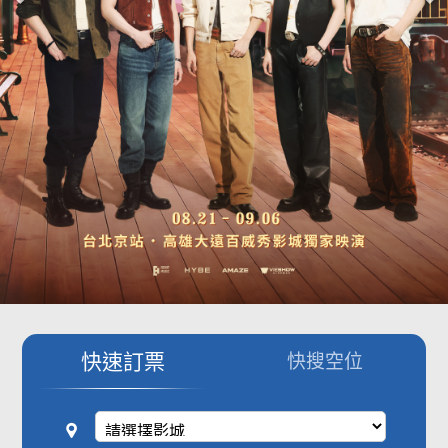
影城公告
影城活動
中獎名單
合作夥伴
商家介紹
加入iShow
商場活動
會員活動
會員Q&A
快速訂票
快搜空位