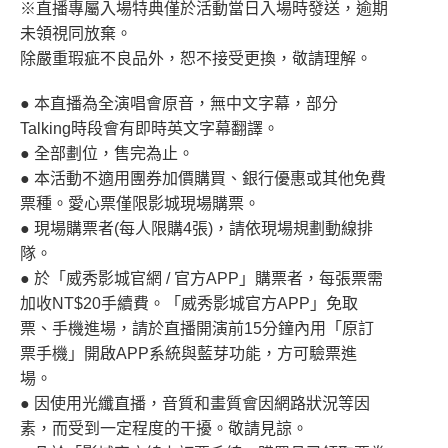
※直播專屬入場特典僅於活動當日入場時發送，逾期
未領視同放棄。
除嚴重瑕疵不良品外，恕不接受更換，敬請理解。
● 本直播為全演唱會原音，無中文字幕，部分
Talking時段會有即時英文字幕翻譯。
● 全部劃位，售完為止。
● 本活動不適用團券加價購買、銀行優惠或其他免費
票種。愛心票僅限影城現場購票。
● 現場購票者(每人限購4張)，請依現場規劃動線排
隊。
● 於「威秀影城官網 / 官方APP」購票者，每張票需
加收NT$20手續費。「威秀影城官方APP」免取
票、手機進場，請於直播開演前15分鐘內用「原訂
票手機」開啟APP系統與藍芽功能，方可驗票進
場。
● 因使用光纖直播，音質和畫質會因網路狀況等因
素，而受到一定程度的干擾。敬請見諒。