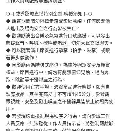
工作人員均配戴專屬識別證。
❍─[ 威秀影城直播特別企劃-應援須知 ]─❍
◆ 觀賞期間請勿阻擋走道或影廳動線，任何影響他
人進出及場內安全之行為皆被禁止。
◆ 歡迎隨演出音樂及氣氛進行口號應援，可以發出
應援聲音、呼喊、歡呼或唱歌！切勿大聲交談聊天。
◆ 可以隨著演出節奏進行擊掌（拍手、鼓掌）或跟
著舞步做動作！
◆ 因影廳內為階梯式座位，為維護觀眾安全及觀賞
權益，節目進行中，請勿有劇烈俯仰晃動、場內奔
跑、跳動等干擾鄰座之行為。
◆ 歡迎使用官方手燈、週邊商品進行應援，如有自
製應援品，其長寬高尺寸不可超出45公分；影響觀
眾視線、安全及發出噪音之干擾器具皆禁止於場內使
用。
◆ 若發現嚴重擾亂現場秩序之行為，請向影城工作
人員反應，無法聽從工作人員指示者，將強制驅離影
廳，亦不會退還任何票款。敬請配合與理解。