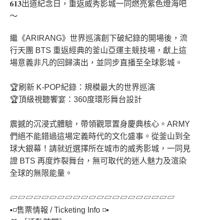
𝟔𝟏𝟑出道紀念日，重返威秀影城一同燃亮紫色燈海吧
～ ⠀
繼《ARIRANG》世界巡演創下破紀錄的開場後，流
行天團 BTS 重返經典的釜山亞運主競技場，獻上這
場意義非凡的回歸演出，並同步直播至全球影城。
⠀⠀
🏆刷新 K-POP紀錄：規模最大的世界巡演
🏆頂級視聽饗宴：360度環形舞台設計
⠀
震撼的沉浸式體驗，帶領觀眾置身慶典核心。ARMY
們絕不能錯過這場定義時代的文化盛事。從釜山到全
球大銀幕！請就近選擇所在城市的威秀影城，一同見
證 BTS 再度炸裂舞台，無可取代的迷人魅力及渲染
全球的無限能量。
⠀
▱▱▱▱▱▱▱▱▱▱▱▱▱▱▱▱▱▱▱▱▱
▪️◽️售票情報 / Ticketing Info ◽️▪️⠀