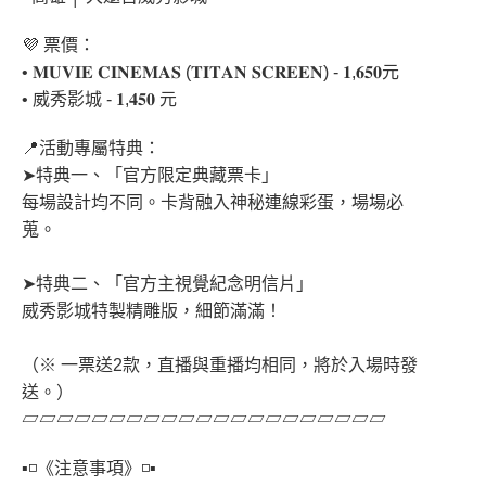
💜 票價：
• 𝐌𝐔𝐕𝐈𝐄 𝐂𝐈𝐍𝐄𝐌𝐀𝐒 (𝐓𝐈𝐓𝐀𝐍 𝐒𝐂𝐑𝐄𝐄𝐍) - 𝟏,𝟔𝟓𝟎元
• 威秀影城 - 𝟏,𝟒𝟓𝟎 元⠀
📍活動專屬特典：
➤特典一、「官方限定典藏票卡」
每場設計均不同。卡背融入神秘連線彩蛋，場場必
蒐。
⠀
➤特典二、「官方主視覺紀念明信片」
威秀影城特製精雕版，細節滿滿！
⠀
（※ 一票送2款，直播與重播均相同，將於入場時發
送。）
▱▱▱▱▱▱▱▱▱▱▱▱▱▱▱▱▱▱▱▱▱
▪️◽️《注意事項》◽️▪️