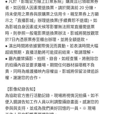
● 凡於「影城官方線上訂票系統」購買且已領取票券
者，如因個人因素需退換票，請於開演前 20 分鐘，
持未使用之票券與原購票之信用卡，親至票券上方顯
示之「直播影城」辦理退換票(手續費恕不退還)。如
為影城自身因素或天候等影響無法照常直播需退票
時，則參照一般電影票退換票辦法，影城將開放觀眾
於7日內憑原票券至櫃台辦理，並將全額退款。
● 演出時間將依據實際情況而異動。若表演時間大幅
超過預期，直播活動將可能提前結束，敬請理解。
● 廳內嚴禁攝影、拍照、錄音，如經查獲，將刪除您
的拍攝內容並要求離場。期間任何器材損壞概不負
責，同時為維護播映內容權益，影城將保留法律追訴
權，謝謝您的合作。
【影像紀錄告知】
為協助官方進行活動記錄，現場將視情況拍攝。如不
便入鏡請告知工作人員以利調整攝錄畫面。感謝您的
參與與支持，並成為我們美好回憶的一員。※ 現場