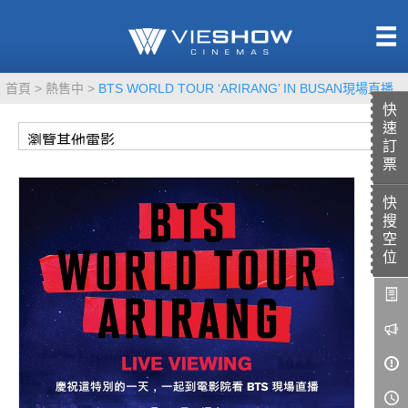
熱售中
首頁
熱售中
BTS WORLD TOUR ‘ARIRANG’ IN BUSAN現場直播
即將上映
快
速
訂
票
快
TITAN SCREEN
影城餐飲
搜
MUCROWN
UNICORN
空
位
IMAX
4DX
VR 演唱會
GOLD CLASS
AD口述影像
LIVE演唱會