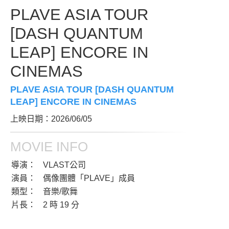
PLAVE ASIA TOUR
[DASH QUANTUM
LEAP] ENCORE IN
CINEMAS
PLAVE ASIA TOUR [DASH QUANTUM
LEAP] ENCORE IN CINEMAS
上映日期：2026/06/05
MOVIE INFO
導演：
VLAST公司
演員：
偶像團體「PLAVE」成員
類型：
音樂/歌舞
片長：
2 時 19 分