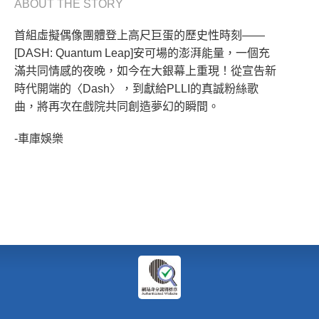
ABOUT THE STORY
首組虛擬偶像團體登上高尺巨蛋的歷史性時刻——
[DASH: Quantum Leap]安可場的澎湃能量，一個充
滿共同情感的夜晚，如今在大銀幕上重現！從宣告新
時代開端的〈Dash〉，到獻給PLLI的真誠粉絲歌
曲，將再次在戲院共同創造夢幻的瞬間。
-車庫娛樂