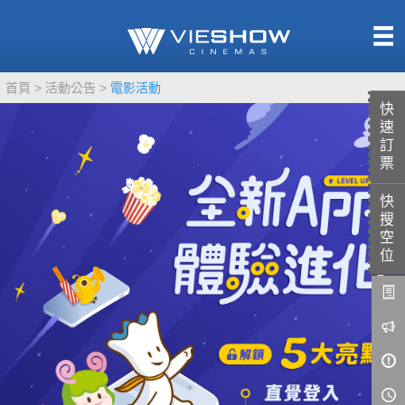
熱售中
首頁
活動公告
電影活動
即將上映
快
速
訂
票
快
TITAN SCREEN
影城餐飲
搜
MUCROWN
UNICORN
空
位
IMAX
4DX
VR 演唱會
GOLD CLASS
AD口述影像
LIVE演唱會