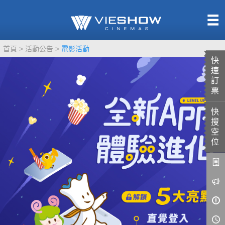
熱售中
首頁
活動公告
電影活動
即將上映
快
速
訂
票
快
TITAN SCREEN
影城餐飲
搜
MUCROWN
UNICORN
空
位
IMAX
4DX
VR 演唱會
GOLD CLASS
AD口述影像
LIVE演唱會