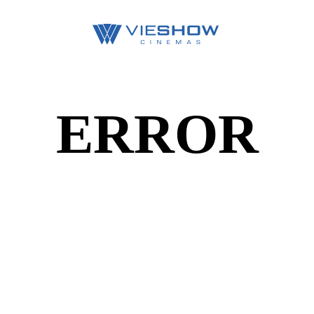
ERROR