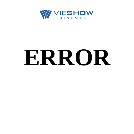
ERROR