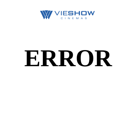
ERROR